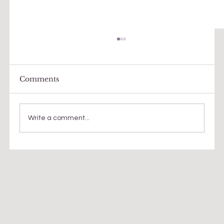
Comments
Write a comment...
A little bit about mind and
consciousness and some daring