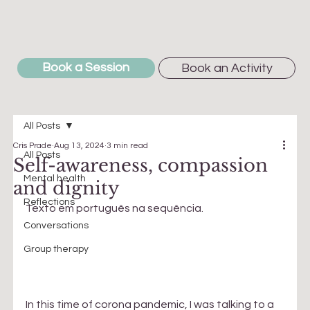
Book a Session
Book an Activity
All Posts
Cris Prade
Aug 13, 2024
3 min read
All Posts
Self-awareness, compassion
Mental health
and dignity
Reflections
Texto em português na sequência.
Conversations
Group therapy
In this time of corona pandemic, I was talking to a 