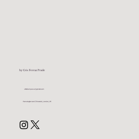
by Cris Ferraz Prade
vitalkompass@gmail.com
Kensington and Chiswick, London, UK