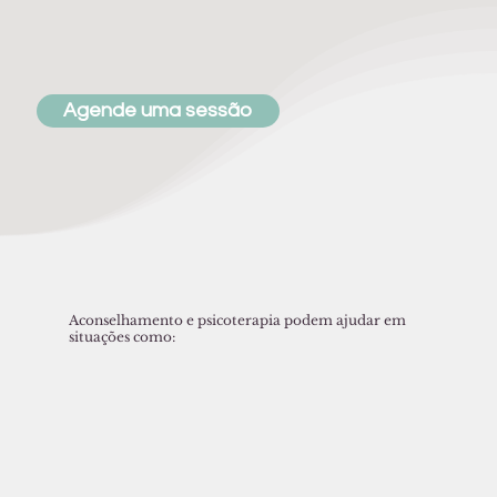
Agende uma sessão
Aconselhamento e psicoterapia podem ajudar em
situações como: