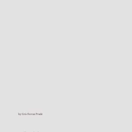
by Cris Ferraz Prade